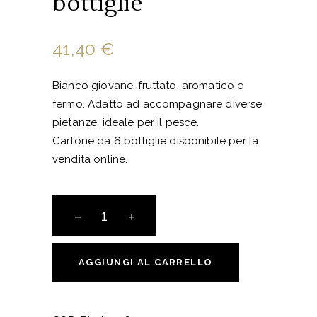
bottiglie
41,40
€
Bianco giovane, fruttato, aromatico e
fermo. Adatto ad accompagnare diverse
pietanze, ideale per il pesce.
Cartone da 6 bottiglie disponibile per la
vendita online.
Riesling
italico
-
6
AGGIUNGI AL CARRELLO
bottiglie
quantity