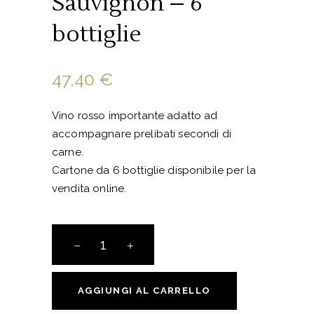
Sauvignon – 6
bottiglie
47,40
€
Vino rosso importante adatto ad
accompagnare prelibati secondi di
carne.
Cartone da 6 bottiglie disponibile per la
vendita online.
Cabernet
Sauvignon
-
6
AGGIUNGI AL CARRELLO
bottiglie