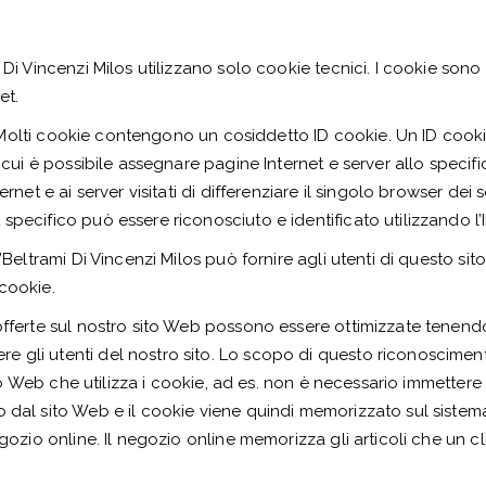
 Di Vincenzi Milos utilizzano solo cookie tecnici. I cookie son
et.
ie. Molti cookie contengono un cosiddetto ID cookie. Un ID cook
o cui è possibile assegnare pagine Internet e server allo specifi
rnet e ai server visitati di differenziare il singolo browser dei 
specifico può essere riconosciuto e identificato utilizzando l
’Beltrami Di Vincenzi Milos può fornire agli utenti di questo si
 cookie.
offerte sul nostro sito Web possono essere ottimizzate tenendo
gli utenti del nostro sito. Lo scopo di questo riconoscimento 
sito Web che utilizza i cookie, ad es. non è necessario immetter
o dal sito Web e il cookie viene quindi memorizzato sul sistem
gozio online. Il negozio online memorizza gli articoli che un cli