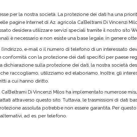
sse per la nostra società. La protezione dei dati ha una priori
delle pagine Internet di Az. agricola Ca’Beltrami Di Vincenzi Mi
essato desidera utilizzare servizi speciali tramite il nostro sit
sonali è necessario e non esiste una base legale, in genere ott
, l’indirizzo, e-mail o il numero di telefono di un interessato 
n conformità con la protezione dei dati specifici per paese reg
 dichiarazione sulla protezione dei dati, la nostra società des
 che raccogliamo, utilizziamo ed elaboriamo. Inoltre, gli inter
itti a cui hanno diritto.
la Ca’Beltrami Di Vincenzi Milos ha implementato numerose misu
tati attraverso questo sito. Tuttavia, le trasmissioni di dati bas
protezione assoluta potrebbe non essere garantita. Per questo 
alternativi, ad es. per telefono.