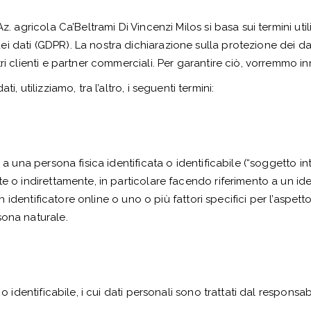
z. agricola Ca’Beltrami Di Vincenzi Milos si basa sui termini uti
i dati (GDPR). La nostra dichiarazione sulla protezione dei d
ri clienti e partner commerciali. Per garantire ciò, vorremmo in
, utilizziamo, tra l’altro, i seguenti termini:
 a una persona fisica identificata o identificabile (“soggetto in
nte o indirettamente, in particolare facendo riferimento a un 
un identificatore online o uno o più fattori specifici per l’aspett
sona naturale.
 o identificabile, i cui dati personali sono trattati dal responsa